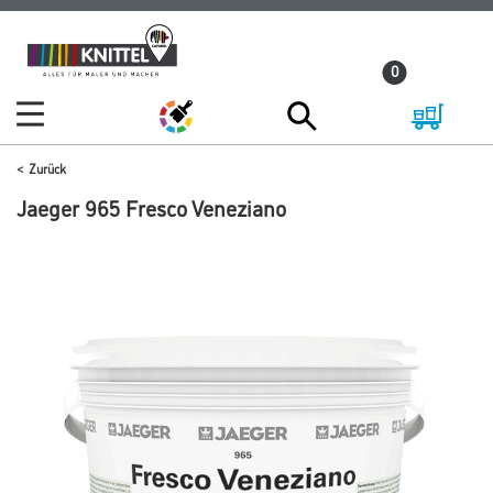
Zum
Zum
Inhalt
Navigationsmenü
0
springen
springen
Zurück
Jaeger 965 Fresco Veneziano