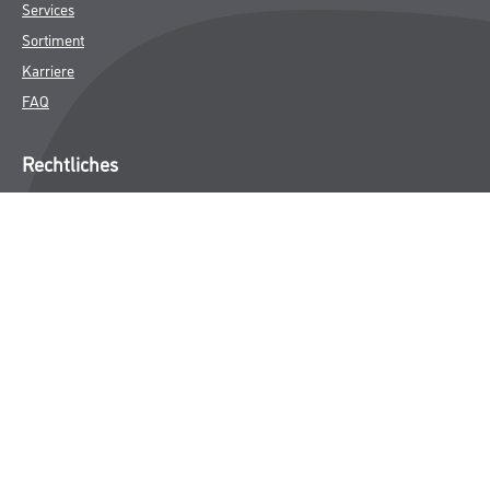
Services
Sortiment
Karriere
FAQ
Rechtliches
AGB
Nutzungsbedingungen
Logistik- und Servicepreisliste
Impressum
Datenschutz
Integrität
Kontakt
Folgen Sie uns