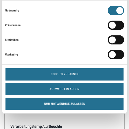
Umrechnungsfaktoren
Einwilligungsauswahl
Notwendig
Präferenzen
Statistiken
Marketing
PRODUKTEIGENSCHAFTEN
COOKIES ZULASSEN
Produkteigenschaft
AUSWAHL ERLAUBEN
- Aus natürlichem Sumpfkalk
- Polierfähiger Glättespachtel
- Hoch wasserdampfdiffusionsfähig
NUR NOTWENDIGE ZULASSEN
- Mit hochwertigem Marmormehl
Verarbeitungstemp./Luftfeuchte