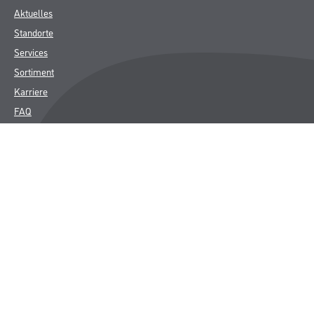
Aktuelles
Standorte
Services
Sortiment
Karriere
FAQ
Rechtliches
AGB
Nutzungsbedingungen
Logistik- und Servicepreisliste
Impressum
Datenschutz
Integrität
Kontakt