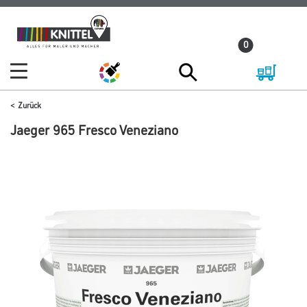
Zum
Zum
Inhalt
Navigationsmenü
0
springen
springen
Zurück
Jaeger 965 Fresco Veneziano