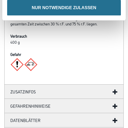
Während der gesamten Verarbeitungs- und Trocknungszeit darf
NUR NOTWENDIGE ZULASSEN
die Werkstoff-, Untergrund- und Lufttemperatur 8°C nicht unter-
und
30°C nicht überschreiten. Die Luftfeuchtigkeit sollte während der
gesamten Zeit zwischen 30 % r.F. und 75 % r.F. liegen.
Verbrauch
400 g
Gefahr
ZUSATZINFOS
GEFAHRENHINWEISE
DATENBLÄTTER