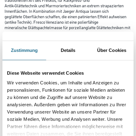
Antik-Glättetechnik und Marmoriertechniken an extrem strapazierten
Innenflächen. In Kombination mit Jaeger Antiqua lassen sich
geglättete Oberflächen schaffen, die einen patinierten Effekt aufweisen
(antike Technik). Fresco Veneziano ist eine polierfähige
mineralische Glättspachtelmasse für porzellanglatte Glättetechniken mit
marmorartiger Tiefenlichtwirkung. Jaeger Fresco
Veneziano ist wasserdampfdiffusionsfähig, reißt nicht, ist unbrennbar und
umweltverträglich.
Zustimmung
Details
Über Cookies
Farbtonbezeichnung
Diese Webseite verwendet Cookies
Glanzgrad
Wir verwenden Cookies, um Inhalte und Anzeigen zu
personalisieren, Funktionen für soziale Medien anbieten
zu können und die Zugriffe auf unsere Website zu
Gebinde
analysieren. Außerdem geben wir Informationen zu Ihrer
Verwendung unserer Website an unsere Partner für
soziale Medien, Werbung und Analysen weiter. Unsere
Partner führen diese Informationen möglicherweise mit
weiteren Daten zusammen, die Sie ihnen bereitgestellt