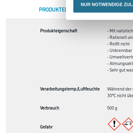
NUR NOTWENDIGE ZU
CURRENT
PRODUKTEIGENSCHAFTEN
ZU
TAB:
Produkteigenschaft
- Mit natürli
- Rationell un
- Reißt nicht
- Unbrennbar
- Umweltvertr
- Atmungsakt
- Sehr gut wa
Verarbeitungstemp./Luftfeuchte
Während der g
30°C nicht übe
Verbrauch
500 g
Gefahr