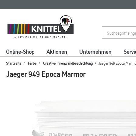
Zum
Zum
Inhalt
Navigationsmenü
springen
springen
Online-Shop
Aktionen
Unternehmen
Servi
Startseite
Farbe
Creative Innenwandbeschichtung
Jaeger 949 Epoca Marmo
Jaeger 949 Epoca Marmor