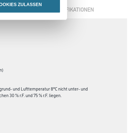
OOKIES ZULASSEN
ENBLÄTTER
SPEZIFIKATIONEN
m)
grund- und Lufttemperatur 8°C nicht unter- und
en 30 % r.F. und 75 % r.F. liegen.