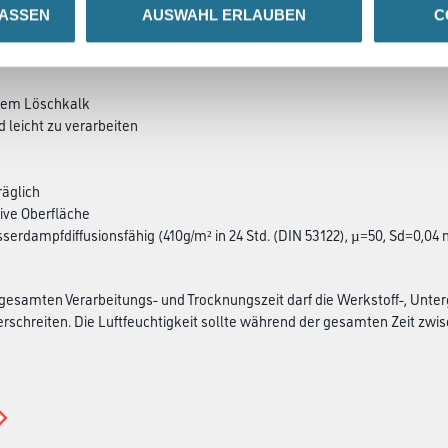
LASSEN
AUSWAHL ERLAUBEN
C
SATZINFOS
GEFAHRENHINWEISE
DAT
chem Löschkalk
d leicht zu verarbeiten
äglich
ive Oberfläche
sserdampfdiffusionsfähig (410g/m² in 24 Std. (DIN 53122), µ=50, Sd=0,04 
esamten Verarbeitungs- und Trocknungszeit darf die Werkstoff-, Unter
rschreiten. Die Luftfeuchtigkeit sollte während der gesamten Zeit zwisch