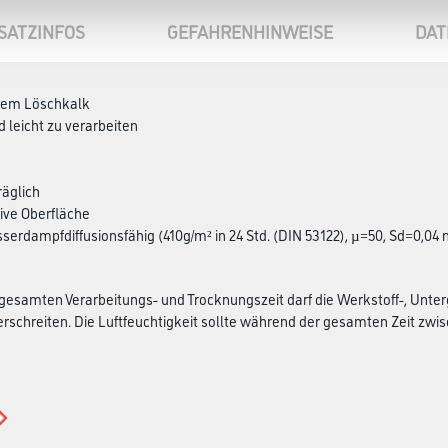
SATZINFOS
GEFAHRENHINWEISE
DAT
chem Löschkalk
d leicht zu verarbeiten
äglich
ive Oberfläche
sserdampfdiffusionsfähig (410g/m² in 24 Std. (DIN 53122), µ=50, Sd=0,04 
esamten Verarbeitungs- und Trocknungszeit darf die Werkstoff-, Unter
rschreiten. Die Luftfeuchtigkeit sollte während der gesamten Zeit zwisch