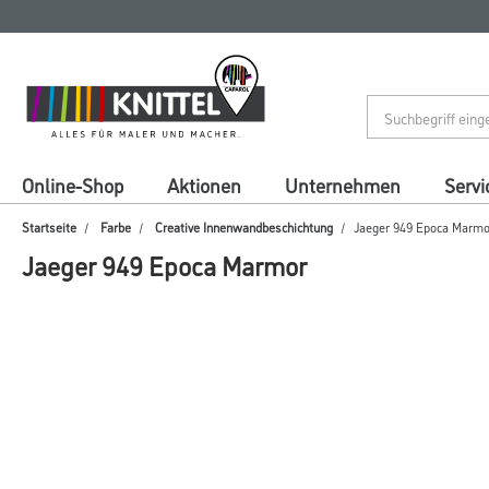
Zum
Zum
Inhalt
Navigationsmenü
springen
springen
Online-Shop
Aktionen
Unternehmen
Servi
Startseite
Farbe
Creative Innenwandbeschichtung
Jaeger 949 Epoca Marmo
Jaeger 949 Epoca Marmor