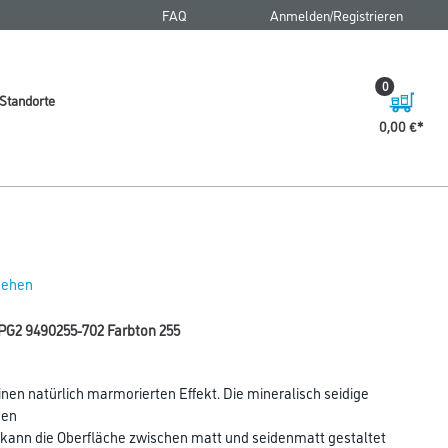
FAQ
Anmelden/Registrieren
0
Standorte
0,00 €
 sehen
PG2 9490255-702 Farbton 255
nen natürlich marmorierten Effekt. Die mineralisch seidige
nen
g kann die Oberfläche zwischen matt und seidenmatt gestaltet