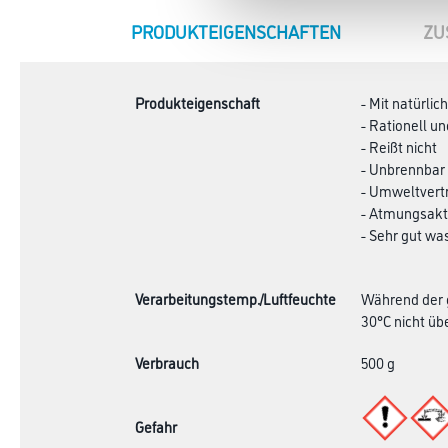
CURRENT
PRODUKTEIGENSCHAFTEN
ZU
TAB:
Produkteigenschaft
- Mit natürli
- Rationell un
- Reißt nicht
- Unbrennbar
- Umweltvertr
- Atmungsakt
- Sehr gut wa
Verarbeitungstemp./Luftfeuchte
Während der g
30°C nicht übe
Verbrauch
500 g
Gefahr