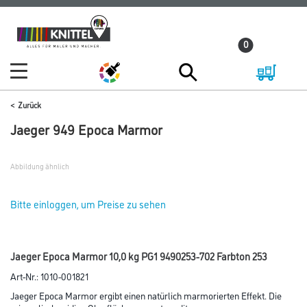
Zum
Zum
Inhalt
Navigationsmenü
0
springen
springen
Zurück
Jaeger 949 Epoca Marmor
Abbildung ähnlich
Bitte einloggen, um Preise zu sehen
Jaeger Epoca Marmor 10,0 kg PG1 9490253-702 Farbton 253
Art-Nr.:
1010-001821
Jaeger Epoca Marmor ergibt einen natürlich marmorierten Effekt. Die