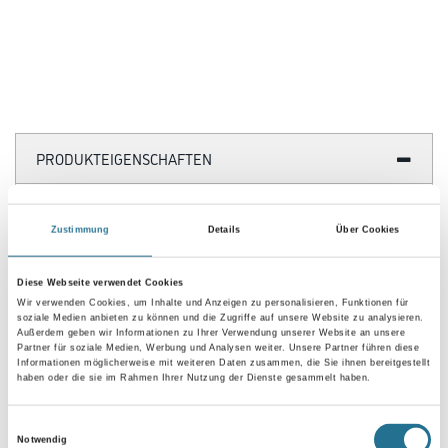
PRODUKTEIGENSCHAFTEN
Produkteigenschaft
- Mit natürlichem Löschkalk
Zustimmung
Details
Über Cookies
- Rationell und leicht zu verarbeiten
- Reißt nicht
Diese Webseite verwendet Cookies
- Unbrennbar
- Umweltverträglich
Wir verwenden Cookies, um Inhalte und Anzeigen zu personalisieren, Funktionen für
soziale Medien anbieten zu können und die Zugriffe auf unsere Website zu analysieren.
- Atmungsaktive Oberfläche
Außerdem geben wir Informationen zu Ihrer Verwendung unserer Website an unsere
- Sehr gut wasserdampfdiffusionsfähig (410g/m² in 24 Std. (DIN
Partner für soziale Medien, Werbung und Analysen weiter. Unsere Partner führen diese
53122), µ=50, Sd=0,04 m)
Informationen möglicherweise mit weiteren Daten zusammen, die Sie ihnen bereitgestellt
haben oder die sie im Rahmen Ihrer Nutzung der Dienste gesammelt haben.
Verarbeitungstemp./Luftfeuchte
Einwilligungsauswahl
Während der gesamten Verarbeitungs- und Trocknungszeit darf
Notwendig