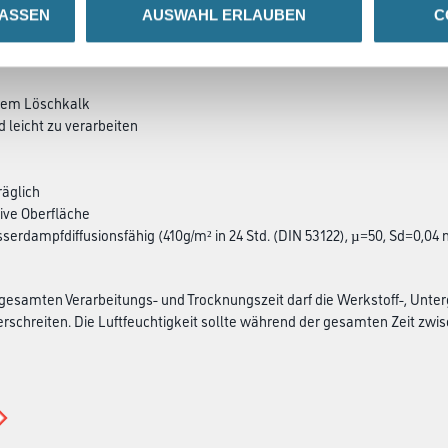
LASSEN
AUSWAHL ERLAUBEN
C
SATZINFOS
GEFAHRENHINWEISE
DAT
chem Löschkalk
d leicht zu verarbeiten
äglich
ive Oberfläche
sserdampfdiffusionsfähig (410g/m² in 24 Std. (DIN 53122), µ=50, Sd=0,04 
esamten Verarbeitungs- und Trocknungszeit darf die Werkstoff-, Unter
rschreiten. Die Luftfeuchtigkeit sollte während der gesamten Zeit zwisch