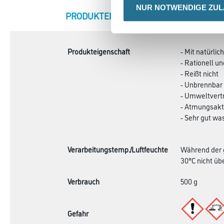
NUR NOTWENDIGE ZU
CURRENT
PRODUKTEIGENSCHAFTEN
ZU
TAB:
Produkteigenschaft
- Mit natürli
- Rationell un
- Reißt nicht
- Unbrennbar
- Umweltvertr
- Atmungsakt
- Sehr gut wa
Verarbeitungstemp./Luftfeuchte
Während der g
30°C nicht übe
Verbrauch
500 g
Gefahr