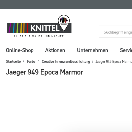
Zum
Zum
Inhalt
Navigationsmenü
springen
springen
Online-Shop
Aktionen
Unternehmen
Servi
Startseite
Farbe
Creative Innenwandbeschichtung
Jaeger 949 Epoca Marmo
Jaeger 949 Epoca Marmor