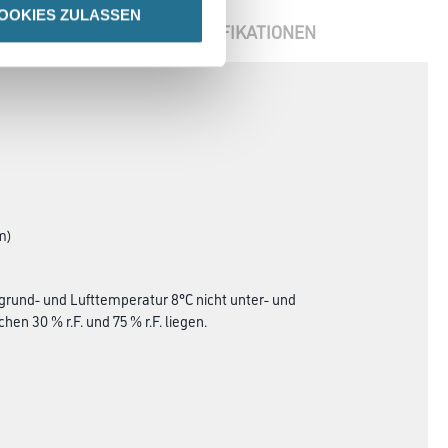
OOKIES ZULASSEN
ENBLÄTTER
SPEZIFIKATIONEN
m)
grund- und Lufttemperatur 8°C nicht unter- und
en 30 % r.F. und 75 % r.F. liegen.