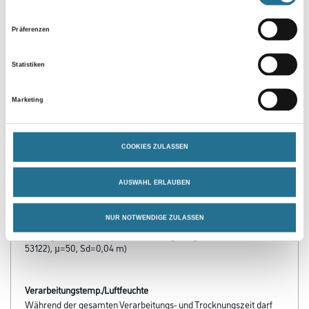
Präferenzen
Statistiken
Marketing
PRODUKTEIGENSCHAFTEN
Produkteigenschaft
COOKIES ZULASSEN
- Mit natürlichem Löschkalk
- Rationell und leicht zu verarbeiten
- Reißt nicht
AUSWAHL ERLAUBEN
- Unbrennbar
- Umweltverträglich
NUR NOTWENDIGE ZULASSEN
- Atmungsaktive Oberfläche
- Sehr gut wasserdampfdiffusionsfähig (410g/m² in 24 Std. (DIN
53122), µ=50, Sd=0,04 m)
Verarbeitungstemp./Luftfeuchte
Während der gesamten Verarbeitungs- und Trocknungszeit darf