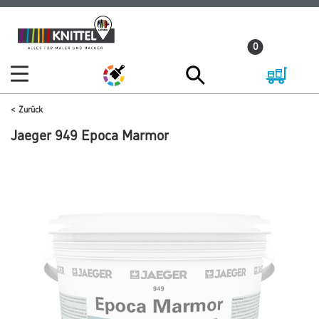
Zum
Zum
Inhalt
Navigationsmenü
0
springen
springen
Zurück
Jaeger 949 Epoca Marmor