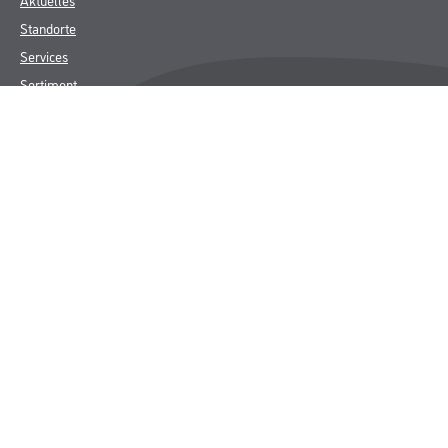
Standorte
Services
Sortiment
Karriere
FAQ
Rechtliches
AGB
Nutzungsbedingungen
Logistik- und Servicepreisliste
Impressum
Datenschutz
Integrität
Kontakt