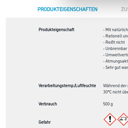
CURRENT
PRODUKTEIGENSCHAFTEN
ZU
TAB:
Produkteigenschaft
- Mit natürli
- Rationell un
- Reißt nicht
- Unbrennbar
- Umweltvertr
- Atmungsakt
- Sehr gut wa
Verarbeitungstemp./Luftfeuchte
Während der g
30°C nicht übe
Verbrauch
500 g
Gefahr