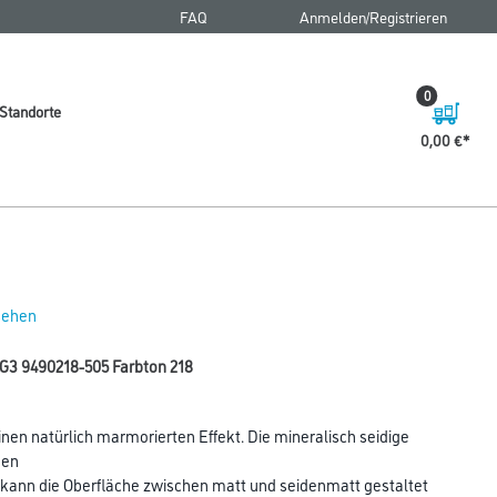
FAQ
Anmelden/Registrieren
0
Standorte
0,00 €
 sehen
G3 9490218-505 Farbton 218
nen natürlich marmorierten Effekt. Die mineralisch seidige
nen
g kann die Oberfläche zwischen matt und seidenmatt gestaltet