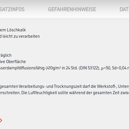
SATZINFOS
GEFAHRENHINWEISE
DAT
chem Löschkalk
d leicht zu verarbeiten
äglich
ive Oberfläche
sserdampfdiffusionsfähig (410g/m² in 24 Std. (DIN 53122), µ=50, Sd=0,04 
esamten Verarbeitungs- und Trocknungszeit darf die Werkstoff-, Unter
rschreiten. Die Luftfeuchtigkeit sollte während der gesamten Zeit zwisch