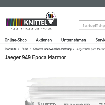
Zum
Zum
Inhalt
Navigationsmenü
springen
springen
Online-Shop
Aktionen
Unternehmen
Servi
Startseite
Farbe
Creative Innenwandbeschichtung
Jaeger 949 Epoca Marmo
Jaeger 949 Epoca Marmor