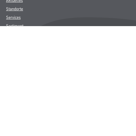
Standorte
Services
Sortiment
Karriere
FAQ
Rechtliches
AGB
Nutzungsbedingungen
Logistik- und Servicepreisliste
Impressum
Datenschutz
Integrität
Kontakt