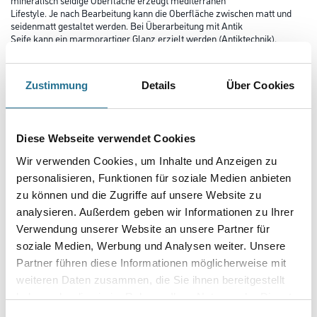
Lifestyle. Je nach Bearbeitung kann die Oberfläche zwischen matt und
seidenmatt gestaltet werden. Bei Überarbeitung mit Antik
Seife kann ein marmorartiger Glanz erzielt werden (Antiktechnik).
Farbtonbezeichnung
Zustimmung
Details
Über Cookies
Glanzgrad
Diese Webseite verwendet Cookies
Wir verwenden Cookies, um Inhalte und Anzeigen zu
personalisieren, Funktionen für soziale Medien anbieten
Gebinde
zu können und die Zugriffe auf unsere Website zu
analysieren. Außerdem geben wir Informationen zu Ihrer
Verwendung unserer Website an unsere Partner für
soziale Medien, Werbung und Analysen weiter. Unsere
Partner führen diese Informationen möglicherweise mit
Umrechnungsfaktoren
weiteren Daten zusammen, die Sie ihnen bereitgestellt
haben oder die sie im Rahmen Ihrer Nutzung der Dienste
gesammelt haben.