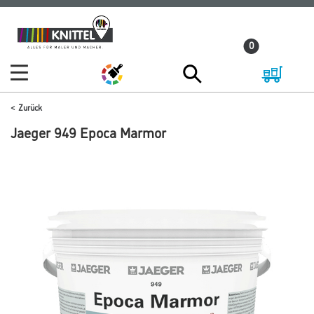
Zum
Zum
Inhalt
Navigationsmenü
0
springen
springen
Zurück
Jaeger 949 Epoca Marmor