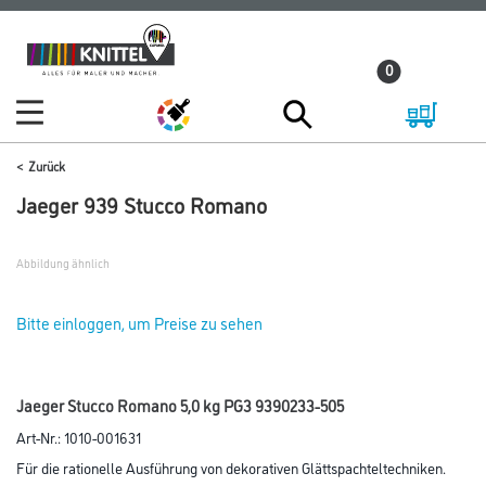
Zum
Zum
Inhalt
Navigationsmenü
0
springen
springen
Zurück
Jaeger 939 Stucco Romano
Abbildung ähnlich
Bitte einloggen, um Preise zu sehen
Jaeger Stucco Romano 5,0 kg PG3 9390233-505
Art-Nr.:
1010-001631
Für die rationelle Ausführung von dekorativen Glättspachteltechniken.