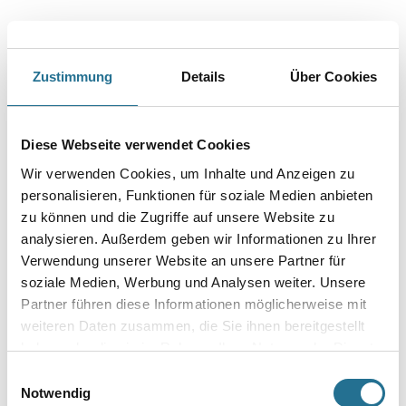
Zustimmung
PRODUKTEIGENSCHAFTEN
Details
Über Cookies
Produkteigenschaft
Diese Webseite verwendet Cookies
- Wasserdampfdiffusionsfähig
- Mit marmorartiger Tiefenlichtwirkung
Wir verwenden Cookies, um Inhalte und Anzeigen zu
- Mineralisch pigmentiert
personalisieren, Funktionen für soziale Medien anbieten
zu können und die Zugriffe auf unsere Website zu
Verarbeitungstemp./Luftfeuchte
analysieren. Außerdem geben wir Informationen zu Ihrer
Während der gesamten Verarbeitungs- und Trocknungszeit darf
Verwendung unserer Website an unsere Partner für
die Werkstoff-, Untergrund- und Lufttemperatur 8°C nicht unter-
soziale Medien, Werbung und Analysen weiter. Unsere
und
30°C nicht überschreiten. Die Luftfeuchtigkeit sollte während der
Partner führen diese Informationen möglicherweise mit
gesamten Zeit zwischen 30 % r.F. und 75 % r.F. liegen.
weiteren Daten zusammen, die Sie ihnen bereitgestellt
haben oder die sie im Rahmen Ihrer Nutzung der Dienste
Verbrauch
gesammelt haben.
Einwilligungsauswahl
200 g
Notwendig