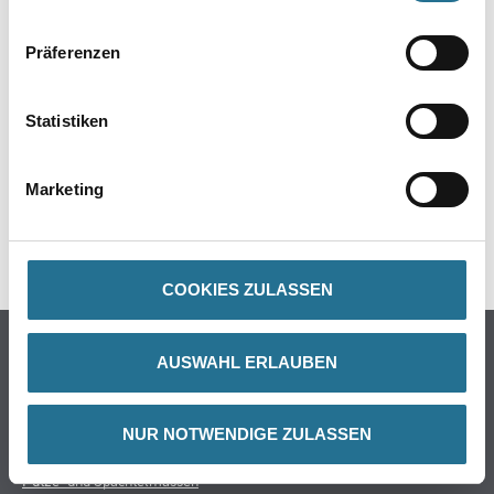
Präferenzen
ZUSATZINFOS
Statistiken
GEFAHRENHINWEISE
Marketing
DATENBLÄTTER
SPEZIFIKATIONEN
COOKIES ZULASSEN
Online-Shop
AUSWAHL ERLAUBEN
Farbe
WDV-Systeme
NUR NOTWENDIGE ZULASSEN
Trockenbau
Putze- und Spachtelmassen