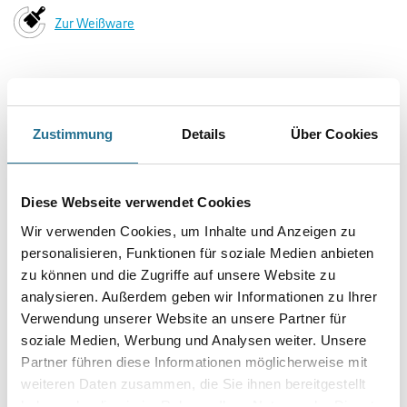
Capamix VarioColl FTZ B 15,0 lt Capadecor Farbton HBW < 40
Art-Nr.:
1001-013792
Vergilbungsfreie Klebemasse für VarioChips
Farbtonbezeichnung
Zustimmung
Details
Über Cookies
Gebinde
Diese Webseite verwendet Cookies
Wir verwenden Cookies, um Inhalte und Anzeigen zu
personalisieren, Funktionen für soziale Medien anbieten
zu können und die Zugriffe auf unsere Website zu
Umrechnungsfaktoren
analysieren. Außerdem geben wir Informationen zu Ihrer
Verwendung unserer Website an unsere Partner für
soziale Medien, Werbung und Analysen weiter. Unsere
Partner führen diese Informationen möglicherweise mit
weiteren Daten zusammen, die Sie ihnen bereitgestellt
Zur Farbauswahl für Ihren Wunschfarbton
haben oder die sie im Rahmen Ihrer Nutzung der Dienste