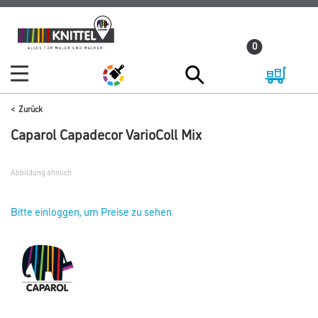
Zum
Zum
Inhalt
Navigationsmenü
0
springen
springen
Zurück
Caparol Capadecor VarioColl Mix