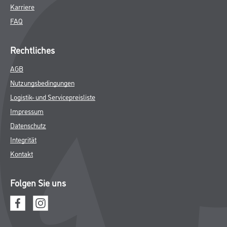
Farbe
WDV-Systeme
Trockenbau
Putze- und Spachtelmassen
Bodenbeläge
Wand- & Deckenbeläge
Werkzeug & Maschinen
Verbrauchsmaterialien
Gustav Knittel Farben
Unternehmen
Aktuelles
Standorte
Services
Sortiment