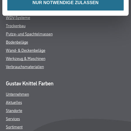
NUR NOTWENDIGE ZULASSEN
Verbrauch
Ca. 280 ml/m² bei Rollauftrag, je nach Untergrund. Ca. 350 ml/m²
bei Airless-Verarbeitung. Exakte Verbrauchswerte durch
Probeauftrag ermitteln.
Achtung
GEFAHRENHINWEISE
DATENBLÄTTER
SPEZIFIKATIONEN
Online-Shop