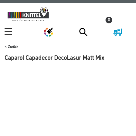
Zum
Zum
Inhalt
Navigationsmenü
0
springen
springen
Zurück
Caparol Capadecor DecoLasur Matt Mix