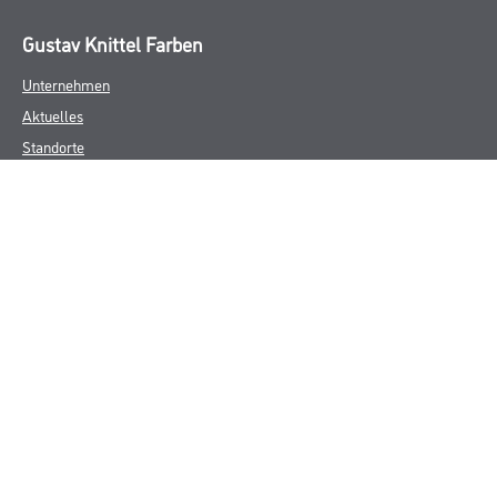
Gustav Knittel Farben
Unternehmen
Aktuelles
Standorte
Services
Sortiment
Karriere
FAQ
Rechtliches
AGB
Nutzungsbedingungen
Logistik- und Servicepreisliste
Impressum