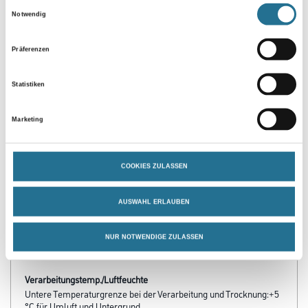
Einwilligungsauswahl
Notwendig
Präferenzen
Statistiken
Marketing
PRODUKTEIGENSCHAFTEN
COOKIES ZULASSEN
Produkteigenschaft
- Besonders reiner, natürlicher Gold- und Silberfarbton
AUSWAHL ERLAUBEN
- Vollflächig auf WDVS einsetzbar
- Wetter- und UV-beständig
- Schnelltrocknend
NUR NOTWENDIGE ZULASSEN
- Naßabrieb-Klasse 1, entspricht scheuerbeständig nach DIN 53778
Verarbeitungstemp./Luftfeuchte
Untere Temperaturgrenze bei der Verarbeitung und Trocknung:+5
°C für Umluft und Untergrund.