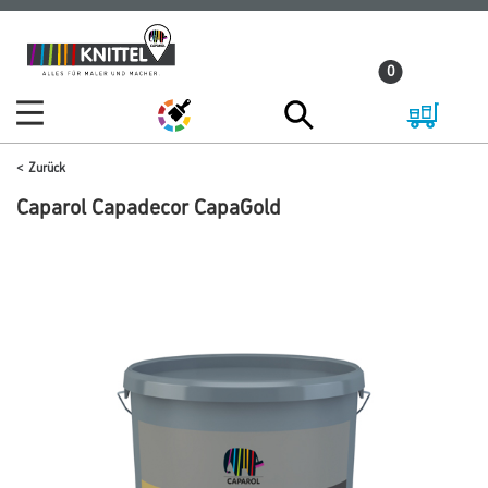
Zum
Zum
Inhalt
Navigationsmenü
0
springen
springen
Zurück
Caparol Capadecor CapaGold