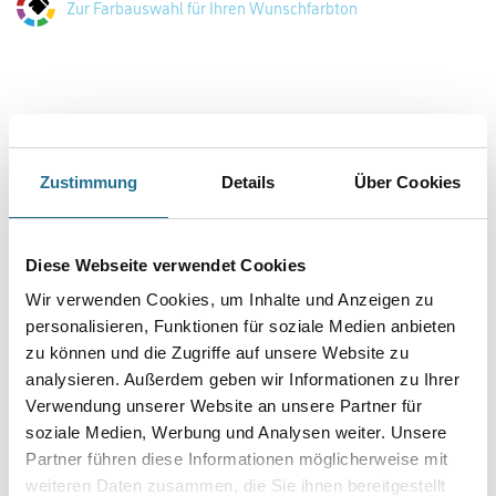
Zur Farbauswahl für Ihren Wunschfarbton
Zustimmung
Details
Über Cookies
Diese Webseite verwendet Cookies
PRODUKTEIGENSCHAFTEN
Wir verwenden Cookies, um Inhalte und Anzeigen zu
personalisieren, Funktionen für soziale Medien anbieten
Produkteigenschaft
zu können und die Zugriffe auf unsere Website zu
- Transparente Lasur auf Silikatbasis
- Verarbeitungsfertig
analysieren. Außerdem geben wir Informationen zu Ihrer
- Wetterbeständig
Verwendung unserer Website an unsere Partner für
- Diffusionsfähig
soziale Medien, Werbung und Analysen weiter. Unsere
- Durch Verkieselung unlösbare Verbindung mit mineralischen
Untergründen
Partner führen diese Informationen möglicherweise mit
- UV-beständig
weiteren Daten zusammen, die Sie ihnen bereitgestellt
- Mineralisch matt