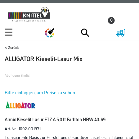
Zum
Zum
Inhalt
Navigationsmenü
0
springen
springen
Zurück
ALLIGATOR Kieselit-Lasur Mix
Abbildung ähnlich
Bitte einloggen, um Preise zu sehen
Almix Kieselit Lasur FTZ A 5,0 lt Farbton HBW 40-69
Art-Nr.:
1002-001971
Transparente Basis zur Herstellung dekorativer Lasurbeschichtungen auf