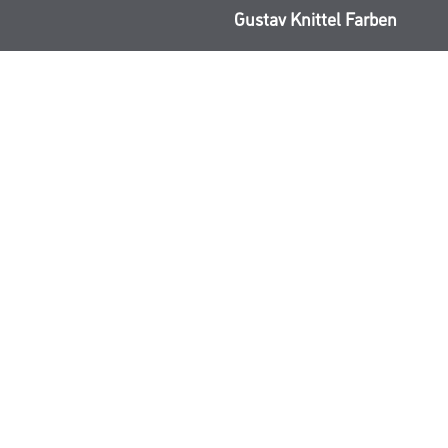
Gustav Knittel Farben
rialien
Unternehmen
Aktuelles
Standorte
Services
Sortiment
Karriere
FAQ
© Copyright CMS Dienstleistungs-Gesellschaft
GEWERBLICHE KUNDEN. ALLE ANGEGEBENEN PREISE SIND ZZGL. GESETZL
**Punktestand wird innerhalb mehrerer Wochen aktualisiert.