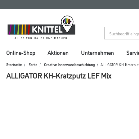
Zum
Zum
Inhalt
Navigationsmenü
springen
springen
Online-Shop
Aktionen
Unternehmen
Servi
Startseite
Farbe
Creative Innenwandbeschichtung
ALLIGATOR KH-Kratzput
ALLIGATOR KH-Kratzputz LEF Mix