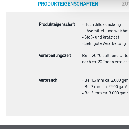
CURRENT
PRODUKTEIGENSCHAFTEN
ZU
TAB:
Produkteigenschaft
- Hoch diffusionsfähig
- Lösemittel- und weichm
- Stoß- und kratzfest
- Sehr gute Verarbeitung
Verarbeitungszeit
Bei + 20 °C Luft- und Unt
nach ca. 20 Tagen erreich
Verbrauch
- Bei 1,5 mm ca. 2.000 g/m
- Bei 2 mm ca. 2.500 g/m²
- Bei 3 mm ca. 3.000 g/m²