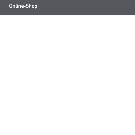
Online-Shop
Farbe
Verbrauchsmate
WDV-Systeme
Trockenbau
Putze- und Spachtelmassen
Bodenbeläge
Wand- & Deckenbeläge
Werkzeug & Maschinen
* NUR FÜR 