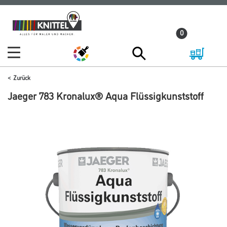
Zum
Zum
Inhalt
Navigationsmenü
0
springen
springen
Zurück
Jaeger 783 Kronalux® Aqua Flüssigkunststoff