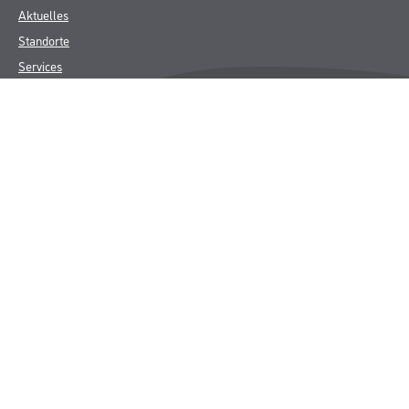
Aktuelles
Standorte
Services
Sortiment
Karriere
FAQ
Rechtliches
AGB
Nutzungsbedingungen
Logistik- und Servicepreisliste
Impressum
Datenschutz
Integrität
Kontakt