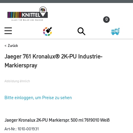
Zum
Zum
Inhalt
Navigationsmenü
0
springen
springen
Zurück
Jaeger 761 Kronalux® 2K-PU Industrie-
Markierspray