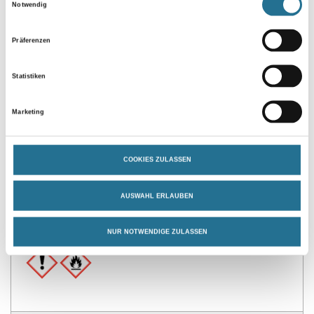
Notwendig
Präferenzen
Statistiken
Marketing
PRODUKTEIGENSCHAFTEN
COOKIES ZULASSEN
Produkteigenschaft
- Sehr schnell belastbar
- Einfach und schnell aufzutragen
AUSWAHL ERLAUBEN
- Gute Lichtbeständigkeit
- Sehr geringe Verschmutzungsneigung
- Mechanisch hoch belastbar
NUR NOTWENDIGE ZULASSEN
- Für Gabelstaplerverkehr geeignet
- Sehr gute Beständigkeit
Verarbeitungstemp./Luftfeuchte
Während der gesamten Verarbeitungs- und Trocknungszeit darf