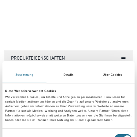
- Im Innenbereich und Außenbereich: universell verwendbar auf Beton,
Stahl, Asphalt, Holz
Überall dort wo nach kurzer Zeit eine hohe Belastbarkeit gefordert ist.
Einsetzbar auf Böden mit Gabelstaplerverkehr.
Applikation mit Markierungswagen oder Handmarkierer.
Farbtonbezeichnung
Glanzgrad
Zustimmung
Details
Über Cookies
Gebinde
Diese Webseite verwendet Cookies
Wir verwenden Cookies, um Inhalte und Anzeigen zu personalisieren, Funktionen für
soziale Medien anbieten zu können und die Zugriffe auf unsere Website zu analysieren.
Außerdem geben wir Informationen zu Ihrer Verwendung unserer Website an unsere
Partner für soziale Medien, Werbung und Analysen weiter. Unsere Partner führen diese
Informationen möglicherweise mit weiteren Daten zusammen, die Sie ihnen bereitgestellt
haben oder die sie im Rahmen Ihrer Nutzung der Dienste gesammelt haben.
Umrechnungsfaktoren
Einwilligungsauswahl