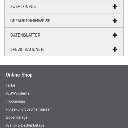
die Werkstoff-, Untergrund- und Lufttemperatur 8°C nicht unter-
und
30°C nicht überschreiten. Die Luftfeuchtigkeit sollte während der
gesamten Zeit zwischen 30 % r.F. und 75 % r.F. liegen.
Verarbeitungszeit
- Trocknung/Überstreichbarkeit (55 % r.F.)
- Belastbarkeit: bei 5°C nach ca. 5 Tage
- Bei 10°C nach ca. 4 Tage
- Bei 20°C nach ca. 20 Std.
- Bei 25°C nach ca. 18 Std.
- Bei 30°C nach ca. 12 Std.
Verbrauch
20 ml
Gefahr