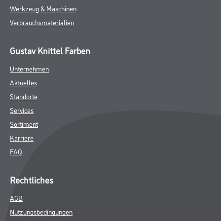
ZUSATZINFOS
GEFAHRENHINWEISE
DATENBLÄTTER
SPEZIFIKATIONEN
Online-Shop
Farbe
WDV-Systeme
Trockenbau
Putze- und Spachtelmassen
Bodenbeläge
Wand- & Deckenbeläge