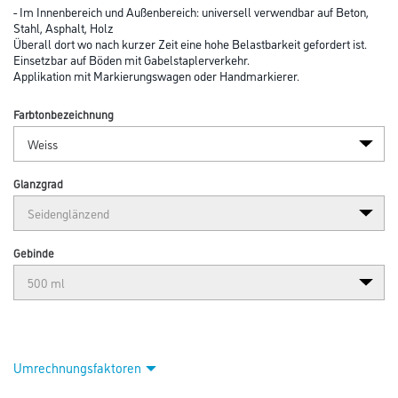
Abbildung ähnlich
Bitte einloggen, um Preise zu sehen
Jaeger Kronalux 2K-PU Markierspr. 500 ml 7619010 Weiß
Art-Nr.:
1010-001931