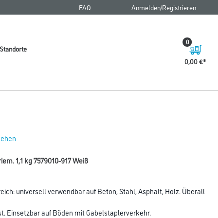
FAQ
Anmelden/Registrieren
0
Standorte
0,00 €
 sehen
iem. 1,1 kg 7579010-917 Weiß
ch: universell verwendbar auf Beton, Stahl, Asphalt, Holz. Überall
st. Einsetzbar auf Böden mit Gabelstaplerverkehr.