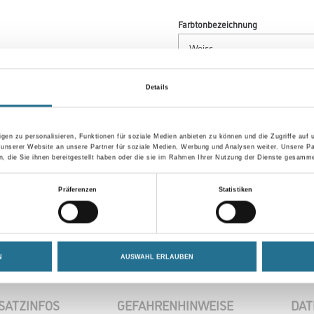
Farbtonbezeichnung
Gebinde
Details
gen zu personalisieren, Funktionen für soziale Medien anbieten zu können und die Zugriffe auf
 unserer Website an unsere Partner für soziale Medien, Werbung und Analysen weiter. Unsere Pa
Umrechnungsfaktoren
 die Sie ihnen bereitgestellt haben oder die sie im Rahmen Ihrer Nutzung der Dienste gesamme
Präferenzen
Statistiken
N
AUSWAHL ERLAUBEN
SATZINFOS
GEFAHRENHINWEISE
DAT