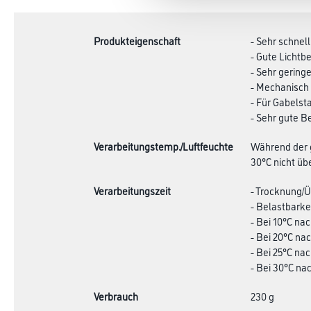
TAB:
Produkteigenschaft
- Sehr schnel
- Gute Lichtb
- Sehr gerin
- Mechanisch
- Für Gabelst
- Sehr gute B
Verarbeitungstemp./Luftfeuchte
Während der g
30°C nicht übe
Verarbeitungszeit
- Trocknung/Üb
- Belastbarkei
- Bei 10°C nac
- Bei 20°C nac
- Bei 25°C nac
- Bei 30°C nac
Verbrauch
230 g