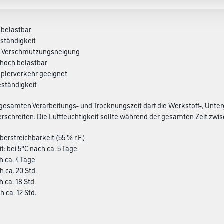
l belastbar
eständigkeit
ge Verschmutzungsneigung
 hoch belastbar
aplerverkehr geeignet
eständigkeit
esamten Verarbeitungs- und Trocknungszeit darf die Werkstoff-, Unter
rschreiten. Die Luftfeuchtigkeit sollte während der gesamten Zeit zwisch
erstreichbarkeit (55 % r.F.)
t: bei 5°C nach ca. 5 Tage
h ca. 4 Tage
h ca. 20 Std.
h ca. 18 Std.
h ca. 12 Std.