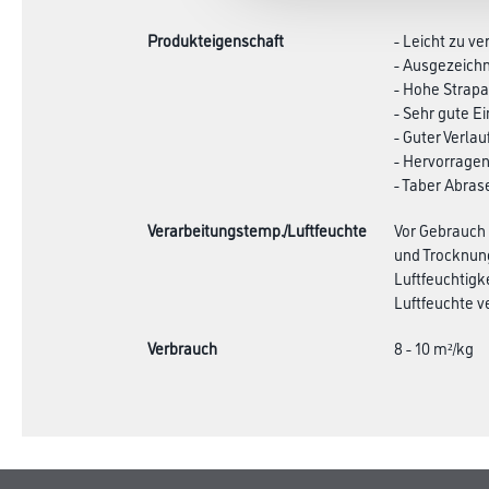
Produkteigenschaft
- Leicht zu ve
- Ausgezeich
- Hohe Strapa
- Sehr gute Ei
- Guter Verlau
- Hervorrage
- Taber Abrase
Verarbeitungstemp./Luftfeuchte
Vor Gebrauch 
und Trocknung
Luftfeuchtigk
Luftfeuchte v
Verbrauch
8 - 10 m²/kg