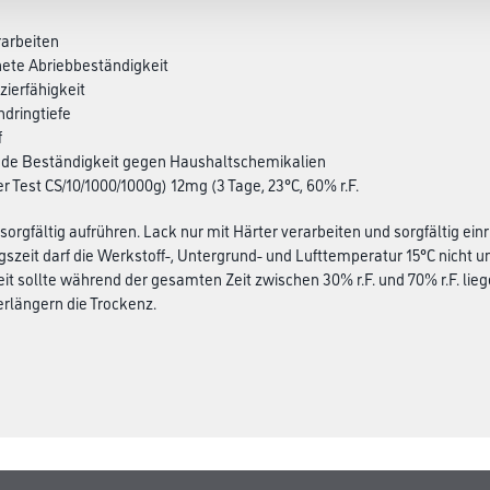
rarbeiten
nete Abriebbeständigkeit
zierfähigkeit
ndringtiefe
f
nde Beständigkeit gegen Haushaltschemikalien
r Test CS/10/1000/1000g) 12mg (3 Tage, 23°C, 60% r.F.
sorgfältig aufrühren. Lack nur mit Härter verarbeiten und sorgfältig e
szeit darf die Werkstoff-, Untergrund- und Lufttemperatur 15°C nicht un
eit sollte während der gesamten Zeit zwischen 30% r.F. und 70% r.F. li
erlängern die Trockenz.