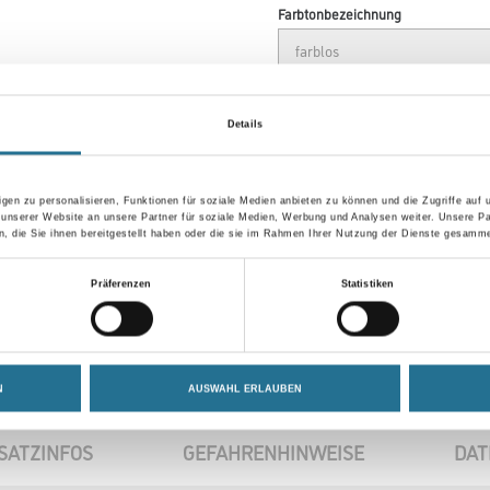
Farbtonbezeichnung
Gebinde
Details
gen zu personalisieren, Funktionen für soziale Medien anbieten zu können und die Zugriffe auf
 unserer Website an unsere Partner für soziale Medien, Werbung und Analysen weiter. Unsere Pa
Umrechnungsfaktoren
 die Sie ihnen bereitgestellt haben oder die sie im Rahmen Ihrer Nutzung der Dienste gesamme
Präferenzen
Statistiken
N
AUSWAHL ERLAUBEN
SATZINFOS
GEFAHRENHINWEISE
DAT