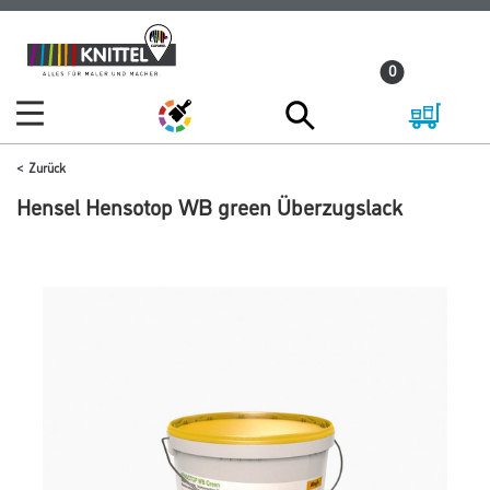
Zum
Zum
Inhalt
Navigationsmenü
0
springen
springen
Zurück
Hensel Hensotop WB green Überzugslack