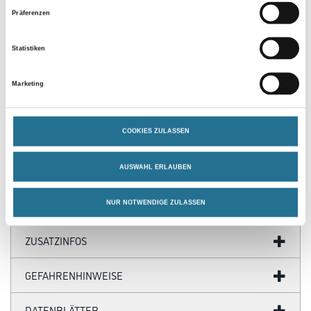
Präferenzen
Statistiken
PRODUKTEIGENSCHAFTEN
Marketing
Verarbeitungszeit
Trocknungszeit bei 60 μm TSD und Umgebungstemperatur + 20
COOKIES ZULASSEN
°C:
- Staubtrocken: nach ca. 60 Minuten
- Durchgetrocknet: nach ca. 24 Stunden
AUSWAHL ERLAUBEN
NUR NOTWENDIGE ZULASSEN
ZUSATZINFOS
GEFAHRENHINWEISE
DATENBLÄTTER