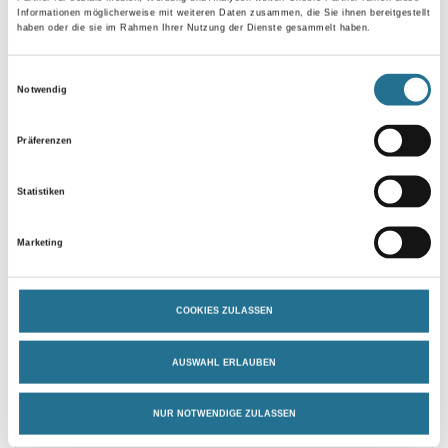
Informationen möglicherweise mit weiteren Daten zusammen, die Sie ihnen bereitgestellt
haben oder die sie im Rahmen Ihrer Nutzung der Dienste gesammelt haben.
Zur Farbauswahl für Ihren Wunschfarbton
Einwilligungsauswahl
Notwendig
Zur Weißware
Präferenzen
Statistiken
Marketing
COOKIES ZULASSEN
PRODUKTEIGENSCHAFTEN
AUSWAHL ERLAUBEN
Produkteigenschaft
NUR NOTWENDIGE ZULASSEN
- Überbrückt Netz- und Trennrisse ≤ 0,3 mm
- Gleicht Rissbewegungen ≤ 0,1 mm aus