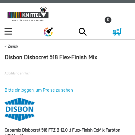
Zum
Zum
Inhalt
Navigationsmenü
0
springen
springen
Zurück
Disbon Disbocret 518 Flex-Finish Mix