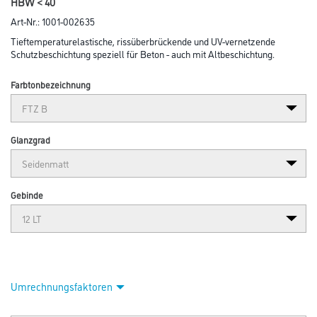
Abbildung ähnlich
Bitte einloggen, um Preise zu sehen
Capamix Disbocret 518 FTZ B 12,0 lt Flex-Finish CxMix Farbton