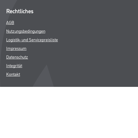
Trockenbau
Putze- und Spachtelmassen
Bodenbeläge
Wand- & Deckenbeläge
Werkzeug & Maschinen
Verbrauchsmaterialien
Gustav Knittel Farben
Unternehmen
Aktuelles
Standorte
Services
Sortiment
Karriere
FAQ