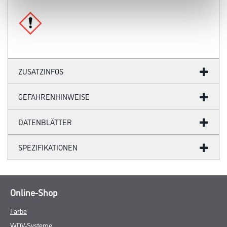
- Rissüberbrückungsklasse IT, erfolgreich bei -20 °C und
dynamischer Beanspruchung geprüft
- Gute Verarbeitungseigenschaften
- Wetterbeständig
- Alkalibeständig
- UV-beständig
- Wasserdampfdiffusionsfähig
- Schadgasbremsend gegenüber CO2
- Geringe Eigenstruktur
- Erfüllt die Anforderungen der EN 1504-2 und der DIN V 18026:
Oberflächenschutzsysteme für Beton
- In Verbindung mit DisboCRET® 505 PCC-Feinspachtel,
DisboCRET® 510 1K-Acrylat-Feinspachtel und DisboCRET® 519
PCC-Flex-Schlämme
als OS 5 a (OS D II) nach Instandsetzungsrichtlinie-Richtlinie/ZTV-
ING ge­prüft.
Verarbeitungstemp./Luftfeuchte
Werkstoff-, Umluft- und Untergrundtemperatur: Mind. 5 °C, max.
40 °C
Verbrauch
Ca. 200 - 250 ml/m² je Auftrag