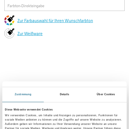
HBW < 40
Art-Nr.:
1001-002635
Tieftemperaturelastische, rissüberbrückende und UV-vernetzende
Schutzbeschichtung speziell für Beton - auch mit Altbeschichtung.
Farbtonbezeichnung
Glanzgrad
Gebinde
Zustimmung
Details
Über Cookies
Diese Webseite verwendet Cookies
Umrechnungsfaktoren
Wir verwenden Cookies, um Inhalte und Anzeigen zu personalisieren, Funktionen für
soziale Medien anbieten zu können und die Zugriffe auf unsere Website zu analysieren.
Außerdem geben wir Informationen zu Ihrer Verwendung unserer Website an unsere
Partner für soziale Medien, Werbung und Analysen weiter. Unsere Partner führen diese