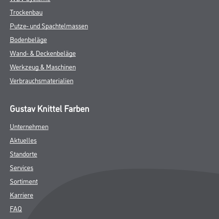
ZUSATZINFOS
GEFAHRENHINWEISE
DATENBLÄTTER
SPEZIFIKATIONEN
Online-Shop
Farbe
WDV-Systeme