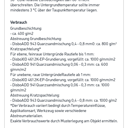
überschreiten. Die Untergrundtemperatur sollte immer
mindestens 3 °C über der Taupunkttemperatur liegen.
Verbrauch
Grundbeschichtung:
- ca. 400 g/m2
Abstreuung Grundbeschichtung:
- DisboADD 943 Quarzsandmischung 0,4 - 0,8 mm0: ca. 800 g/m²
Kratzspachtelung*
Für ebene, feinraue Untergründe Rautiefe bis 1 mm:
- DisboXID 461 2K-EP-Grundierung, vorgefüllt: ca. 1000 g/mm/m2
- DisboADD 941 Quarzsandmischung 0,06 - 0,3 mm: ca. 600
g/mm/m2
Für unebene, raue UntergründeRautiefe ab 1 mm:
- DisboXID 461 2K-EP-Grundierung, vorgefüllt: ca. 1000 g/mm/m2
- DisboADD 941 Quarzsandmischung 0,06 - 0,3 mm: ca. 1000
g/mm/m2
Abstreuung Kratzspachtelung:
- DisboADD 943 Quarzsandmischung 0,4 - 0,8 mm: ca. 1000 g/m2
*Der Verbrauch variiert bedingt durch Temperatureinflüsse,
Applikationsart, Werkzeug sowie verschiedene
Abstreumaterialien.
Exakte Verbrauchswerte durch Musterlegung am Objekt ermitteln.