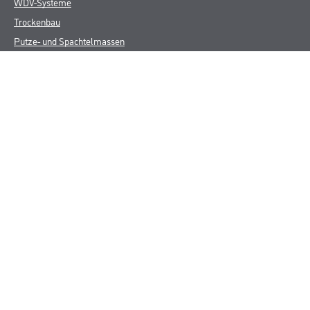
WDV-Systeme
Trockenbau
Putze- und Spachtelmassen
Bodenbeläge
Wand- & Deckenbeläge
Werkzeug & Maschinen
Verbrauchsmaterialien
Gustav Knittel Farben
Unternehmen
Aktuelles
Standorte
Services
Sortiment
Karriere
FAQ