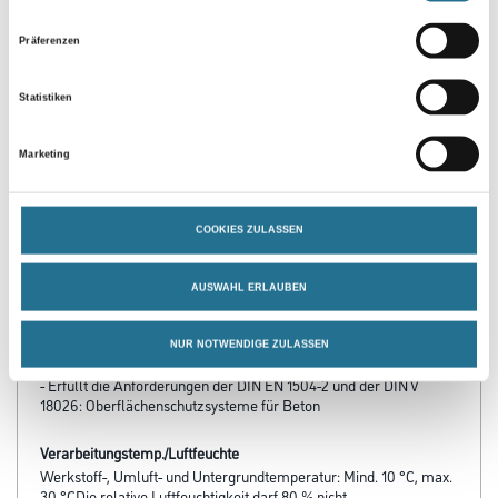
Präferenzen
Statistiken
Marketing
PRODUKTEIGENSCHAFTEN
Produkteigenschaft
COOKIES ZULASSEN
- Vorgefüllt und dennoch zusätzlich mit Quarzsand füllbar
- Aushärtung variabel einstellbar
- Sehr gute Verlaufseigenschaften
AUSWAHL ERLAUBEN
- Geprüft gegen rückwärtige Feuchteeinwirkung nach 56 und nach
250 Tagen
- Frei von lackbenetzungsstörenden Substanzen
NUR NOTWENDIGE ZULASSEN
- Geruchsarm
- Erfüllt die Anforderungen der DIN EN 1504-2 und der DIN V
18026: Oberflächenschutzsysteme für Beton
Verarbeitungstemp./Luftfeuchte
Werkstoff-, Umluft- und Untergrundtemperatur: Mind. 10 °C, max.
30 °CDie relative Luftfeuchtigkeit darf 80 % nicht