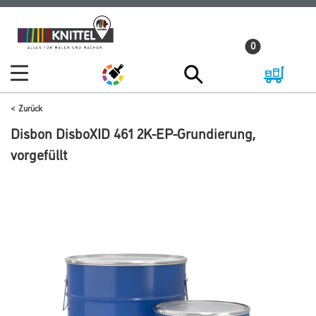
Zum
Zum
Inhalt
Navigationsmenü
0
springen
springen
Zurück
Disbon DisboXID 461 2K-EP-Grundierung,
vorgefüllt