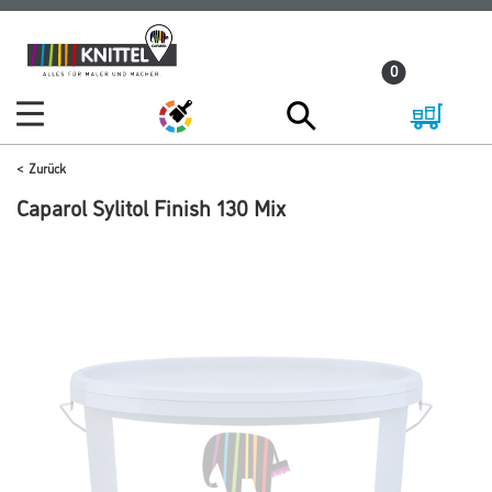
Zum
Zum
Inhalt
Navigationsmenü
0
springen
springen
Zurück
Caparol Sylitol Finish 130 Mix