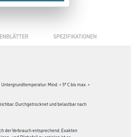
ENBLÄTTER
SPEZIFIKATIONEN
 Untergrundtemperatur: Mind. + 5° C bis max. +
reichbar. Durchgetrocknet und belastbar nach
sich der Verbrauch entsprechend. Exakten
n- und Pilzbefall zu erzielen ist es