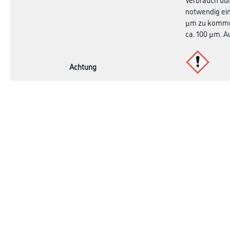
notwendig ein
µm zu kommen.
ca. 100 µm. A
Achtung
Online-Shop
Farbe
Verbrauchsmate
WDV-Systeme
Trockenbau
Putze- und Spachtelmassen
Bodenbeläge
Wand- & Deckenbeläge