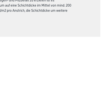
m auf eine Schichtdicke im Mittel von mind. 200
/m2 pro Anstrich, die Schichtdicke um weitere
Rechtliches
AGB
Nutzungsbedingungen
Logistik- und Servicepreisliste
Impressum
Datenschutz
Integrität