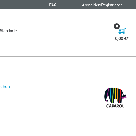
FAQ
Anmelden/Registrieren
0
Standorte
0,00 €
 sehen
t