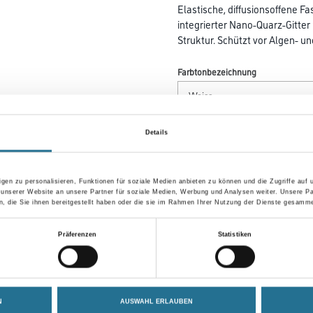
Elastische, diffusionsoffene Fa
integrierter Nano-Quarz-Gitter
Struktur. Schützt vor Algen- und
Farbtonbezeichnung
Gebinde
Details
gen zu personalisieren, Funktionen für soziale Medien anbieten zu können und die Zugriffe auf
 unserer Website an unsere Partner für soziale Medien, Werbung und Analysen weiter. Unsere Pa
Umrechnungsfaktoren
 die Sie ihnen bereitgestellt haben oder die sie im Rahmen Ihrer Nutzung der Dienste gesamme
Präferenzen
Statistiken
Zur Farbauswahl für Ihr
Wunschfarbton
N
AUSWAHL ERLAUBEN