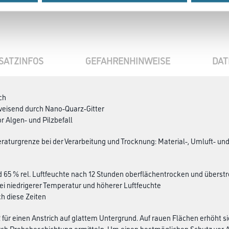
SATZINFOS
GEFAHRENHINWEISE
DAT
ch
eisend durch Nano-Quarz-Gitter
r Algen- und Pilzbefall
aturgrenze bei der Verarbeitung und Trocknung: Material-, Umluft- und
d 65 % rel. Luftfeuchte nach 12 Stunden oberflächentrocken und überst
Bei niedrigerer Temperatur und höherer Luftfeuchte
ch diese Zeiten
 für einen Anstrich auf glattem Untergrund. Auf rauen Flächen erhöht 
ch Probebeschichtung ermitteln. Um einen bestmöglichen Schutz vor Alge