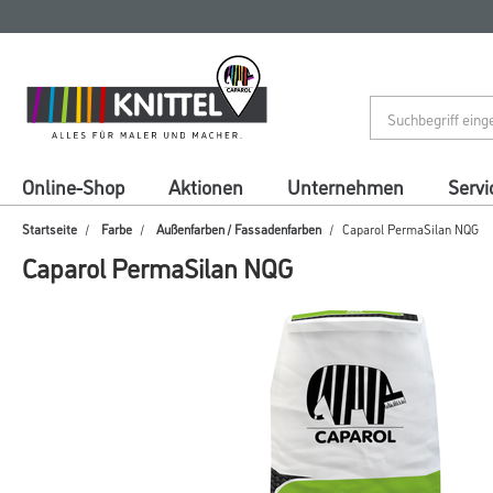
Zum
Zum
Inhalt
Navigationsmenü
springen
springen
Online-Shop
Aktionen
Unternehmen
Servi
Startseite
Farbe
Außenfarben / Fassadenfarben
Caparol PermaSilan NQG
Caparol PermaSilan NQG