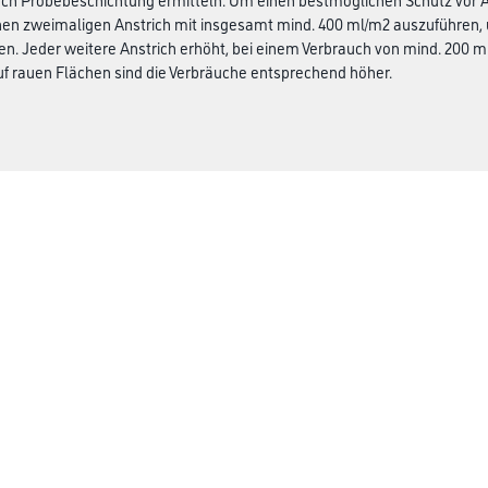
en zweimaligen Anstrich mit insgesamt mind. 400 ml/m2 auszuführen, u
 Jeder weitere Anstrich erhöht, bei einem Verbrauch von mind. 200 ml
uf rauen Flächen sind die Verbräuche entsprechend höher.
Gustav Knittel Farben
rialien
Unternehmen
Aktuelles
Standorte
Services
Sortiment
Karriere