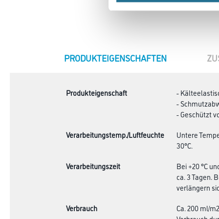
CURRENT
PRODUKTEIGENSCHAFTEN
ZU
TAB:
Produkteigenschaft
- Kälteelastis
- Schmutzabw
- Geschützt vo
Verarbeitungstemp./Luftfeuchte
Untere Temper
30°C.
Verarbeitungszeit
Bei +20 °C un
ca. 3 Tagen. 
verlängern si
Verbrauch
Ca. 200 ml/m2
Verbrauch dur