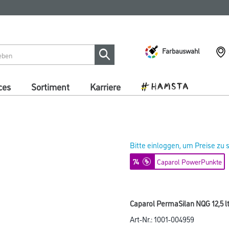
Farbauswahl
ces
Sortiment
Karriere
Bitte einloggen, um Preise zu
74
Caparol PowerPunkte
Caparol PermaSilan NQG 12,5 l
Art-Nr.:
1001-004959