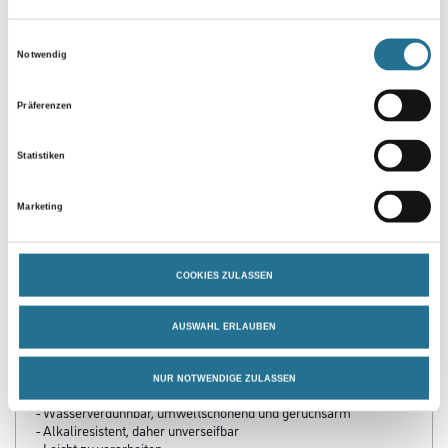
Umrechnungsfaktoren
Einwilligungsauswahl
Notwendig
Zur Farbauswahl für Ihren Wunschfarbton
Präferenzen
Statistiken
Marketing
COOKIES ZULASSEN
PRODUKTEIGENSCHAFTEN
AUSWAHL ERLAUBEN
Produkteigenschaft
- Diffusionsoffen und wetterbeständig
- Geschützt vor Algen- und Pilzbefall
NUR NOTWENDIGE ZULASSEN
- Spannungsarm
- Wasserverdünnbar, umweltschonend und geruchsarm
- Alkaliresistent, daher unverseifbar
- Leicht zu verarbeiten