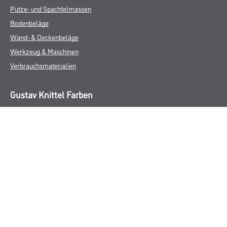
Putze- und Spachtelmassen
Bodenbeläge
Wand- & Deckenbeläge
Werkzeug & Maschinen
Verbrauchsmaterialien
Gustav Knittel Farben
Unternehmen
Aktuelles
Standorte
Services
Sortiment
Karriere
FAQ