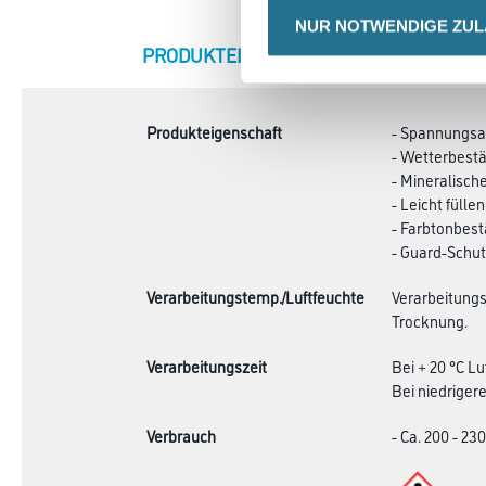
NUR NOTWENDIGE ZU
CURRENT
PRODUKTEIGENSCHAFTEN
ZU
TAB:
Produkteigenschaft
- Spannungs
- Wetterbest
- Mineralisch
- Leicht fülle
- Farbtonbest
- Guard-Schut
Verarbeitungstemp./Luftfeuchte
Verarbeitungs
Trocknung.
Verarbeitungszeit
Bei + 20 °C L
Bei niedriger
Verbrauch
- Ca. 200 - 23