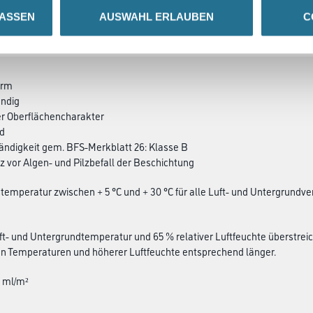
LASSEN
AUSWAHL ERLAUBEN
C
SATZINFOS
GEFAHRENHINWEISE
DAT
arm
ändig
er Oberflächencharakter
nd
ändigkeit gem. BFS-Merkblatt 26: Klasse B
z vor Algen- und Pilzbefall der Beschichtung
temperatur zwischen + 5 °C und + 30 °C für alle Luft- und Untergrundv
uft- und Untergrundtemperatur und 65 % relativer Luftfeuchte überstreic
en Temperaturen und höherer Luftfeuchte entsprechend länger.
0 ml/m²