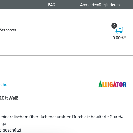
FAQ
Anmelden/Registrieren
0
Standorte
0,00 €
 sehen
,0 lt Weiß
 mineralischem Oberflächencharakter. Durch die bewährte Guard-
Algen-
g geschützt.