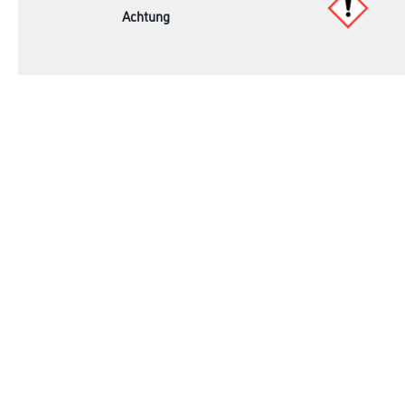
Achtung
Online-Shop
Farbe
Verbrauchsmate
WDV-Systeme
Trockenbau
Putze- und Spachtelmassen
Bodenbeläge
Wand- & Deckenbeläge
Werkzeug & Maschinen