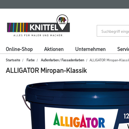
Zum
Zum
Inhalt
Navigationsmenü
springen
springen
Online-Shop
Aktionen
Unternehmen
Servi
Startseite
Farbe
Außenfarben / Fassadenfarben
ALLIGATOR Miropan-Klassi
ALLIGATOR Miropan-Klassik