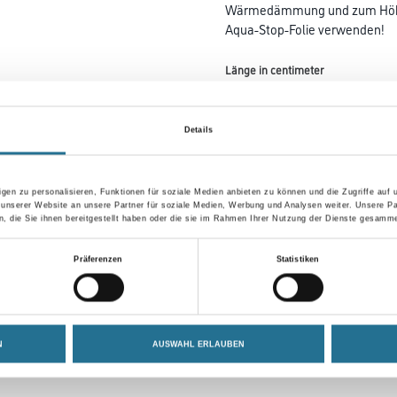
Wärmedämmung und zum Höhena
Aqua-Stop-Folie verwenden!
Länge in centimeter
Details
Gebinde
gen zu personalisieren, Funktionen für soziale Medien anbieten zu können und die Zugriffe auf
 unserer Website an unsere Partner für soziale Medien, Werbung und Analysen weiter. Unsere Pa
 die Sie ihnen bereitgestellt haben oder die sie im Rahmen Ihrer Nutzung der Dienste gesamme
Umrechnungsfaktoren
Präferenzen
Statistiken
N
AUSWAHL ERLAUBEN