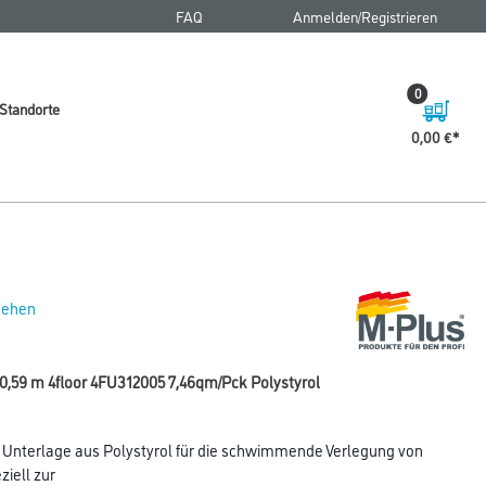
FAQ
Anmelden/Registrieren
0
Standorte
0,00 €
 sehen
x0,59 m 4floor 4FU312005 7,46qm/Pck Polystyrol
nterlage aus Polystyrol für die schwimmende Verlegung von
ziell zur