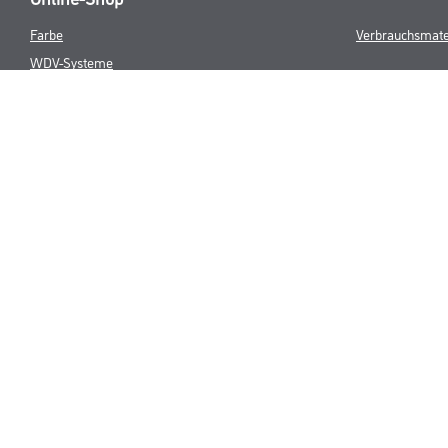
Farbe
Verbrauchsmate
WDV-Systeme
Trockenbau
Putze- und Spachtelmassen
Bodenbeläge
Wand- & Deckenbeläge
Werkzeug & Maschinen
* NUR FÜR 