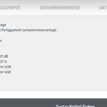
SATZINFOS
GEFAHRENHINWEISE
DAT
lage
 / Fertigparkett (schwimmend verlegt)
 m
 21 dB
 21 %
 m² k/W
 m² k/W
Gustav Knittel Farben