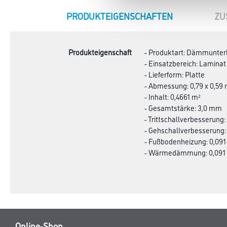
CURRENT
PRODUKTEIGENSCHAFTEN
ZU
TAB:
Produkteigenschaft
- Produktart: Dämmunter
- Einsatzbereich: Laminat
- Lieferform: Platte
- Abmessung: 0,79 x 0,59
- Inhalt: 0,4661 m²
- Gesamtstärke: 3,0 mm
- Trittschallverbesserung:
- Gehschallverbesserung:
- Fußbodenheizung: 0,091
- Wärmedämmung: 0,091
Online-Shop