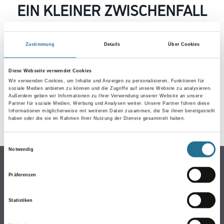
EIN KLEINER ZWISCHENFALL
IST AUFGETRETEN
Zustimmung
Details
Über Cookies
Keine Sorge, wir pinseln schon an der Lösung und
werden das Problem so schnell wie möglich beheben.
Diese Webseite verwendet Cookies
Erkunden Sie in der Zwischenzeit unseren Online-Shop
Wir verwenden Cookies, um Inhalte und Anzeigen zu personalisieren, Funktionen für
und lassen Sie sich inspirieren.
soziale Medien anbieten zu können und die Zugriffe auf unsere Website zu analysieren.
Außerdem geben wir Informationen zu Ihrer Verwendung unserer Website an unsere
ZURÜCK ZUM ONLINE-SHOP
Partner für soziale Medien, Werbung und Analysen weiter. Unsere Partner führen diese
Informationen möglicherweise mit weiteren Daten zusammen, die Sie ihnen bereitgestellt
haben oder die sie im Rahmen Ihrer Nutzung der Dienste gesammelt haben.
Einwilligungsauswahl
Notwendig
Online-Shop
Präferenzen
Farbe
WDV-Systeme
Statistiken
Trockenbau
Putze- und Spachtelmassen