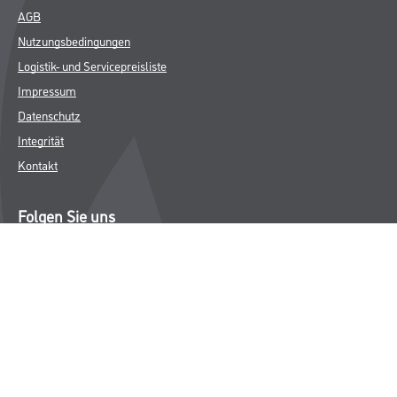
AGB
Nutzungsbedingungen
Logistik- und Servicepreisliste
Impressum
Datenschutz
Integrität
Kontakt
Folgen Sie uns
© Copyright CMS Dienstleistungs-Gesellschaft
* NUR FÜR GEWERBLICHE KUNDEN. ALLE ANGEGEBENEN PREISE
SIND ZZGL. GESETZLICHER MWST.
**Punktestand wird innerhalb mehrerer Wochen aktualisiert.