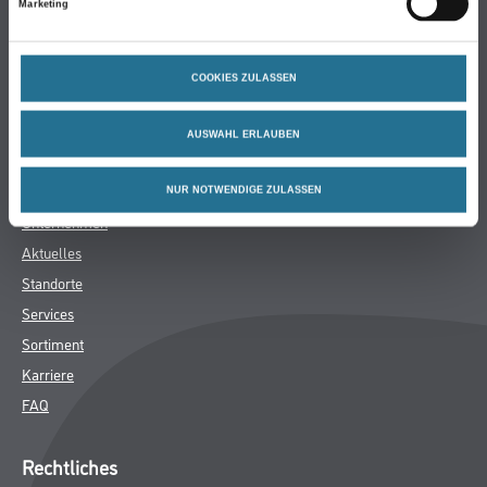
Marketing
Bodenbeläge
Wand- & Deckenbeläge
COOKIES ZULASSEN
Werkzeug & Maschinen
Verbrauchsmaterialien
AUSWAHL ERLAUBEN
Gustav Knittel Farben
NUR NOTWENDIGE ZULASSEN
Unternehmen
Aktuelles
Standorte
Services
Sortiment
Karriere
FAQ
Rechtliches