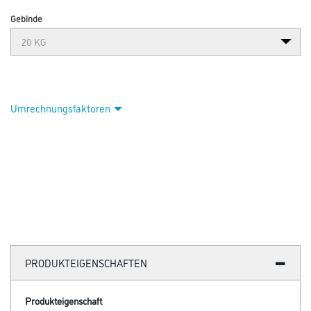
Abbildung ähnlich
Bitte einloggen, um Preise zu sehen
Schönox RM 20,0 kg Reparaturmasse
Art-Nr.:
1117-000233
Ultrafeiner, standfester und universell einsetzbarer Reparaturmörtel.