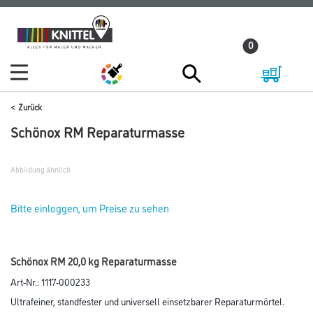
Zum
Zum
Inhalt
Navigationsmenü
0
springen
springen
Zurück
Schönox RM Reparaturmasse