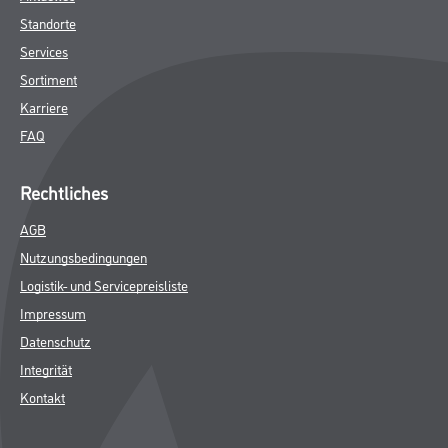
Online-Shop
Farbe
WDV-Systeme
Trockenbau
Putze- und Spachtelmassen
Bodenbeläge
Wand- & Deckenbeläge
Werkzeug & Maschinen
Verbrauchsmaterialien
Gustav Knittel Farben
Unternehmen
Aktuelles