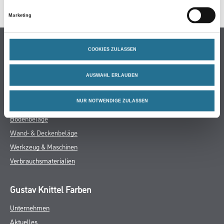
Schnell trocknend, auf 0 ausziehbar, sehr leicht zu verarbeiten.
Modellierfähiger Mörtel mit Liquid Effekt - wird geschmeidiger
Marketing
beim Auftragen und Nachglätten. Im praktischen 20 kg Beutel mit
Tragegriff.
Verbrauch
COOKIES ZULASSEN
Ca. 1,4 kg/m²/mm
AUSWAHL ERLAUBEN
Gefahr
NUR NOTWENDIGE ZULASSEN
ZUSATZINFOS
GEFAHRENHINWEISE
DATENBLÄTTER
SPEZIFIKATIONEN