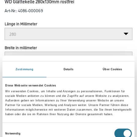
WD Glättekelle 280x130mm rostfrei
Art-Nr.:
4086-000069
Länge in Millimeter
Breite in millimeter
Zustimmung
Details
Über Cookies
Höhe in millimeter
Diese Webseite verwendet Cookies
Wir verwenden Cookies, um Inhalte und Anzeigen zu personalisieren, Funktionen für
Stärke in millimeter
soziale Medien anbieten zu können und die Zugriffe auf unsere Website zu analysieren.
Außerdem geben wir Informationen zu Ihrer Verwendung unserer Website an unsere
Partner für soziale Medien, Werbung und Analysen weiter. Unsere Partner führen diese
Informationen möglicherweise mit weiteren Daten zusammen, die Sie ihnen bereitgestellt
haben oder die sie im Rahmen Ihrer Nutzung der Dienste gesammelt haben.
Umrechnungsfaktoren
Einwilligungsauswahl
Notwendig