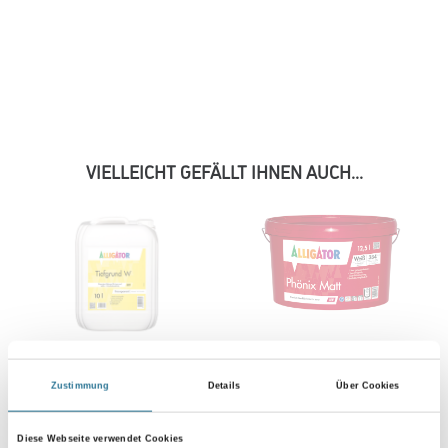
VIELLEICHT GEFÄLLT IHNEN AUCH...
Allig.Tiefgrund W LEF 10,0
Allig.Phönix Matt LEF 12,5
Zustimmung
Details
Über Cookies
lt Transparent
lt Weiß
Objektqualität
1002-001635
1002-002627
Diese Webseite verwendet Cookies