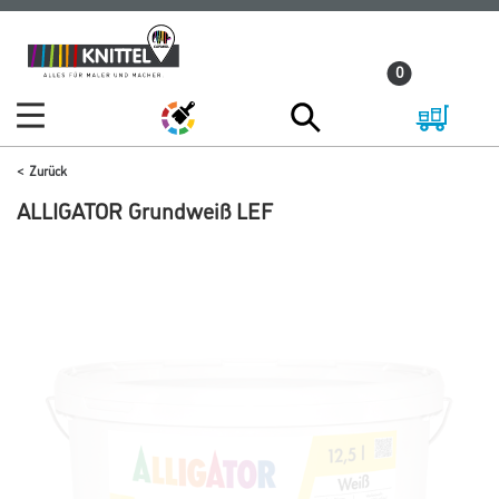
Zum
Zum
Inhalt
Navigationsmenü
0
springen
springen
Zurück
ALLIGATOR Grundweiß LEF