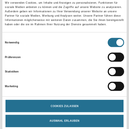
Wir verwenden Cookies, um Inhalte und Anzeigen zu personalisieren, Funktionen für
Bitte einloggen, um Preise zu
Bitte einloggen, um Preise zu
soziale Medien anbieten zu können und die Zugriffe auf unsere Website zu analysieren.
Außerdem geben wir Informationen zu Ihrer Verwendung unserer Website an unsere
sehen
sehen
Partner für soziale Medien, Werbung und Analysen weiter. Unsere Partner führen diese
Informationen möglicherweise mit weiteren Daten zusammen, die Sie ihnen bereitgestellt
haben oder die sie im Rahmen Ihrer Nutzung der Dienste gesammelt haben.
Einwilligungsauswahl
Notwendig
PRODUKTEIGENSCHAFTEN
Präferenzen
Produkteigenschaft
- Weiß pigmentiert
Statistiken
- Ohne Strukturgebung
- Lösemittel- und weichmacherfrei
- Sehr gute Haftung
Marketing
- Verarbeitungsfertig
- Gute Deckkraft
- Airless spritzbar
COOKIES ZULASSEN
Verarbeitungstemp./Luftfeuchte
Verarbeitungstemperatur zwischen + 5 °C und + 30 °C für alle
AUSWAHL ERLAUBEN
Luft- und Untergrundverhältnisse während Verarbeitung und
Trocknung.