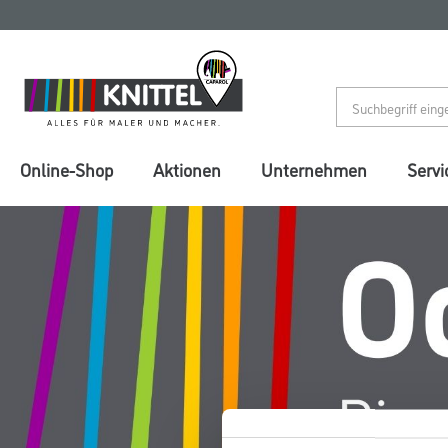
Zum
Zum
Inhalt
Navigationsmenü
springen
springen
Online-Shop
Aktionen
Unternehmen
Servi