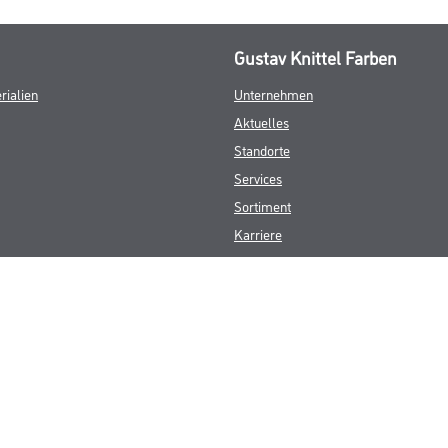
Gustav Knittel Farben
rialien
Unternehmen
Aktuelles
Standorte
Services
Sortiment
Karriere
FAQ
© Copyright CMS Dienstleistungs-Gesellschaft
GEWERBLICHE KUNDEN. ALLE ANGEGEBENEN PREISE SIND ZZGL. GESETZL