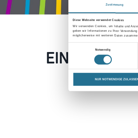
Zustimmung
Diese Webseite verwendet Cookies
Wir verwenden Cookies, um Inhalte und Anzei
geben wir Informationen zu Ihrer Verwendung
möglicherweise mit weiteren Daten zusammen,
Einwilligungsauswahl
EIN KLEINER
Notwendig
Keine Sorge, wir pin
NUR NOTWENDIGE ZULASSE
Erkunden Sie 