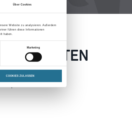
Über Cookies
 unsere Website zu analysieren. Außerdem
rtner führen diese Informationen
lt haben.
 AUFGETRETEN
Marketing
 wie möglich beheben.
COOKIES ZULASSEN
h inspirieren.