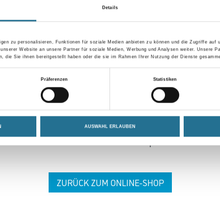
Details
gen zu personalisieren, Funktionen für soziale Medien anbieten zu können und die Zugriffe auf
 unserer Website an unsere Partner für soziale Medien, Werbung und Analysen weiter. Unsere Pa
 die Sie ihnen bereitgestellt haben oder die sie im Rahmen Ihrer Nutzung der Dienste gesamme
 ZWISCHENFALL IST
Präferenzen
Statistiken
seln schon an der Lösung und werden das Problem so schnell
N
AUSWAHL ERLAUBEN
in der Zwischenzeit unseren Online-Shop und lassen Sie sic
ZURÜCK ZUM ONLINE-SHOP