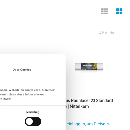
4 Ergebnisse
Über Cookies
 unsere Website zu analysieren. Außerdem
rtner führen diese Informationen
 Rauhfaser 25/75 Groß-Rolle
M-Plus Rauhfaser 23 Standard-
lt haben.
korn
Rolle | Mittelkorn
Marketing
einloggen, um Preise zu
Bitte einloggen, um Preise zu