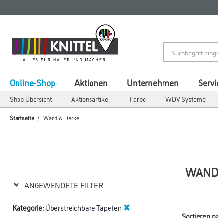
Zum
Zum
Inhalt
Navigationsmenü
springen
springen
Online-Shop
Aktionen
Unternehmen
Servi
Shop Übersicht
Aktionsartikel
Farbe
WDV-Systeme
Startseite
Wand & Decke
WAND
ANGEWENDETE FILTER
Kategorie:
Überstreichbare Tapeten
Sortieren n