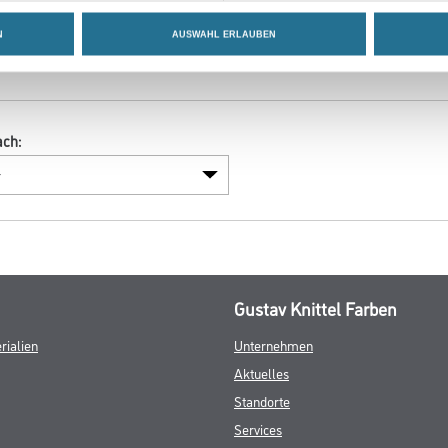
sehen
sehen
N
AUSWAHL ERLAUBEN
ach:
Gustav Knittel Farben
rialien
Unternehmen
Aktuelles
Standorte
Services