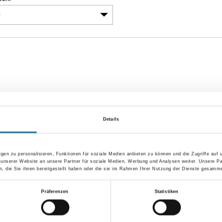
Details
gen zu personalisieren, Funktionen für soziale Medien anbieten zu können und die Zugriffe auf
 unserer Website an unsere Partner für soziale Medien, Werbung und Analysen weiter. Unsere Pa
faser 23/75 Groß-
M-Plus Rauhfaser 25 Standard-
M-Plus
 die Sie ihnen bereitgestellt haben oder die sie im Rahmen Ihrer Nutzung der Dienste gesamme
elkorn
Rolle | Grobkorn
| Grob
Präferenzen
Statistiken
gen, um Preise zu
Bitte einloggen, um Preise zu
Bitte 