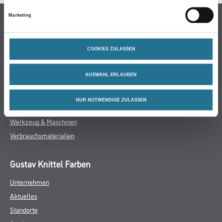
Marketing
Online-Shop
Farbe
COOKIES ZULASSEN
WDV-Systeme
Trockenbau
AUSWAHL ERLAUBEN
Putze- und Spachtelmassen
Bodenbeläge
NUR NOTWENDIGE ZULASSEN
Wand- & Deckenbeläge
Werkzeug & Maschinen
Verbrauchsmaterialien
Gustav Knittel Farben
Unternehmen
Aktuelles
Standorte