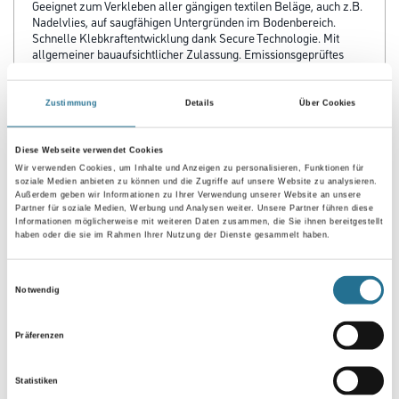
Geeignet zum Verkleben aller gängigen textilen Beläge, auch z.B.
Nadelvlies, auf saugfähigen Untergründen im Bodenbereich.
Schnelle Klebkraftentwicklung dank Secure Technologie. Mit
allgemeiner bauaufsichtlicher Zulassung. Emissionsgeprüftes
Bauprodukt nach DIBt-Grundsätzen.
Zustimmung
Details
Über Cookies
Verbrauch
Ca. 350-400 g/m²
Diese Webseite verwendet Cookies
Wir verwenden Cookies, um Inhalte und Anzeigen zu personalisieren, Funktionen für
soziale Medien anbieten zu können und die Zugriffe auf unsere Website zu analysieren.
Außerdem geben wir Informationen zu Ihrer Verwendung unserer Website an unsere
Partner für soziale Medien, Werbung und Analysen weiter. Unsere Partner führen diese
ZUSATZINFOS
Informationen möglicherweise mit weiteren Daten zusammen, die Sie ihnen bereitgestellt
haben oder die sie im Rahmen Ihrer Nutzung der Dienste gesammelt haben.
GEFAHRENHINWEISE
Einwilligungsauswahl
Notwendig
DATENBLÄTTER
Präferenzen
SPEZIFIKATIONEN
Statistiken