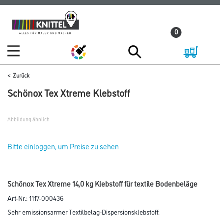
Zum
Zum
Inhalt
Navigationsmenü
0
springen
springen
Zurück
Schönox Tex Xtreme Klebstoff
Abbildung ähnlich
Bitte einloggen, um Preise zu sehen
Schönox Tex Xtreme 14,0 kg Klebstoff für textile Bodenbeläge
Art-Nr.:
1117-000436
Sehr emissionsarmer Textilbelag-Dispersionsklebstoff.